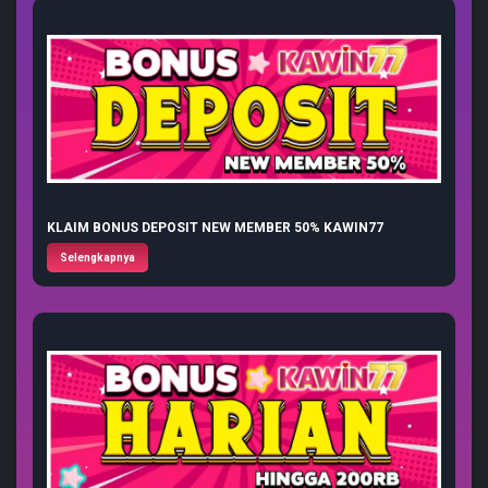
KLAIM BONUS DEPOSIT NEW MEMBER 50% KAWIN77
Selengkapnya